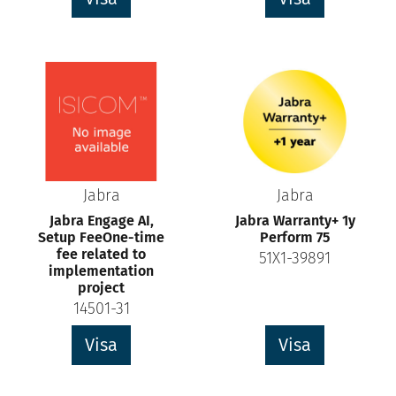
Jabra
Jabra
Jabra Engage AI,
Jabra Warranty+ 1y
Setup FeeOne-time
Perform 75
fee related to
51X1-39891
implementation
project
14501-31
Visa
Visa