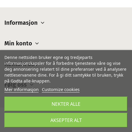
Informasjon
Min konto
Denne nettsiden bruker egne og tredjeparts
Kontakt oss
informasjonskapsler for å forbedre tjenestene våre og vise
deg annonsering relatert til dine preferanser ved å analysere
nettleservanene dine. For å gi ditt samtykke til bruken, trykk
på Godta alle-knappen.
Følg oss
Mer informasjon
Customize cookies
NEKTER ALLE
© IsiCom AB - Alla rättigheter reserverade
AKSEPTER ALT
Powered by
Appli