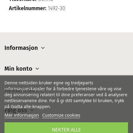
Artikelnummer:
1492-30
Informasjon
Min konto
Denne nettsiden bruker egne og tredjeparts
Kontakt oss
informasjonskapsler for å forbedre tjenestene våre og vise
deg annonsering relatert til dine preferanser ved å analysere
nettleservanene dine. For å gi ditt samtykke til bruken, trykk
på Godta alle-knappen.
Følg oss
Mer informasjon
Customize cookies
NEKTER ALLE